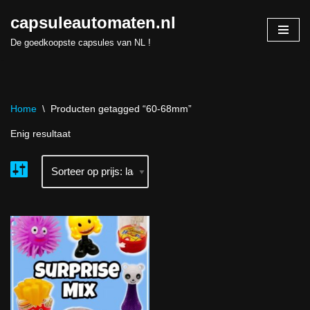
capsuleautomaten.nl
Skip
De goedkoopste capsules van NL !
to
content
Home
\
Producten getagged “60-68mm”
Enig resultaat