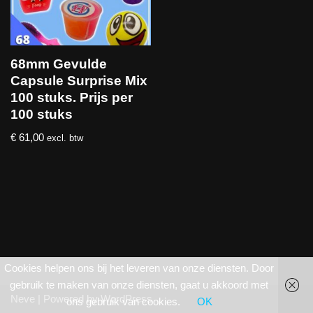
68mm Gevulde
Capsule Surprise Mix
100 stuks. Prijs per
100 stuks
€
61,00
excl. btw
Cookies helpen ons bij het leveren van onze diensten. Door
gebruik te maken van onze diensten, gaat u akkoord met
Neve
| Powered by
WordPress
ons gebruik van cookies.
OK