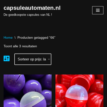
capsuleautomaten.nl
Skip
De goedkoopste capsules van NL !
to
content
Home
\
Producten getagged “66”
Toont alle 3 resultaten