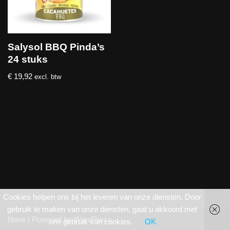
Salysol BBQ Pinda’s
24 stuks
€
19,92
excl. btw
Cookies helpen ons bij het leveren van onze diensten. Door
gebruik te maken van onze diensten, gaat u akkoord met
Neve
| Powered by
WordPress
ons gebruik van cookies.
OK