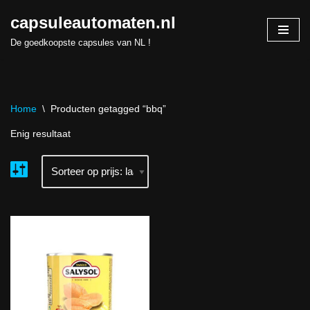
capsuleautomaten.nl
Skip
De goedkoopste capsules van NL !
to
content
Home
\
Producten getagged “bbq”
Enig resultaat