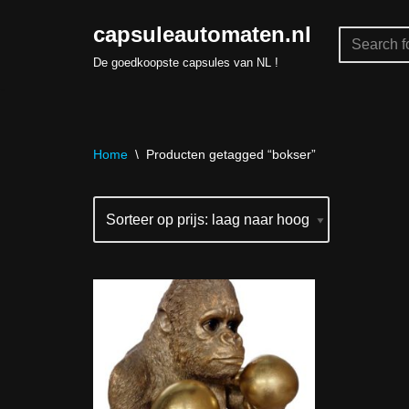
capsuleautomaten.nl
Skip
De goedkoopste capsules van NL !
to
content
Home
\
Producten getagged “bokser”