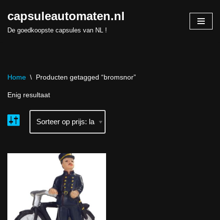
capsuleautomaten.nl
Skip
De goedkoopste capsules van NL !
to
content
Home
\
Producten getagged “bromsnor”
Enig resultaat