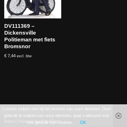
DV111369 –
Dickensville
Politieman met fiets
Bromsnor
€
7,44
excl. btw
Cookies helpen ons bij het leveren van onze diensten. Door
gebruik te maken van onze diensten, gaat u akkoord met
Neve
| Powered by
WordPress
ons gebruik van cookies.
OK