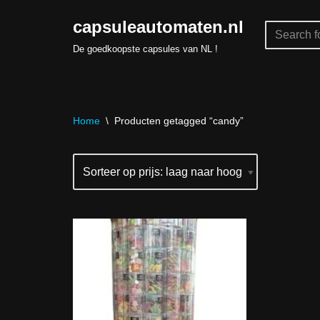
capsuleautomaten.nl
Skip
De goedkoopste capsules van NL !
to
content
Home
\
Producten getagged “candy”