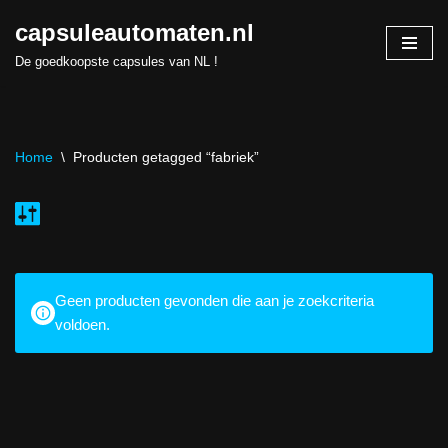
capsuleautomaten.nl
Skip
De goedkoopste capsules van NL !
to
content
Home
\
Producten getagged “fabriek”
Geen producten gevonden die aan je zoekcriteria
voldoen.