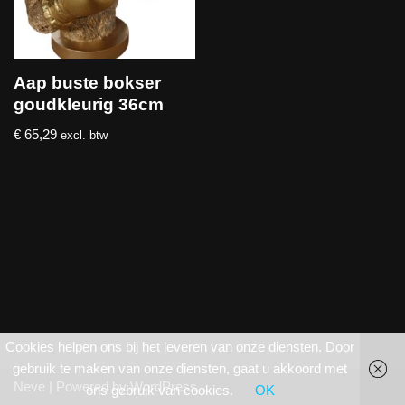
Aap buste bokser
goudkleurig 36cm
€
65,29
excl. btw
Cookies helpen ons bij het leveren van onze diensten. Door
gebruik te maken van onze diensten, gaat u akkoord met
Neve
| Powered by
WordPress
ons gebruik van cookies.
OK