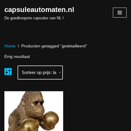
capsuleautomaten.nl
Skip
De goedkoopste capsules van NL !
to
content
Home
\
Producten getagged “gedetailleerd”
Enig resultaat