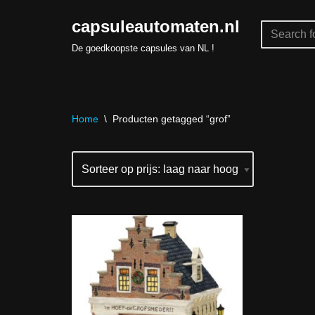
capsuleautomaten.nl
Skip
De goedkoopste capsules van NL !
to
content
Home
\
Producten getagged “grof”