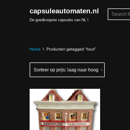
capsuleautomaten.nl
Skip
De goedkoopste capsules van NL !
to
content
Home
\
Producten getagged “hout”