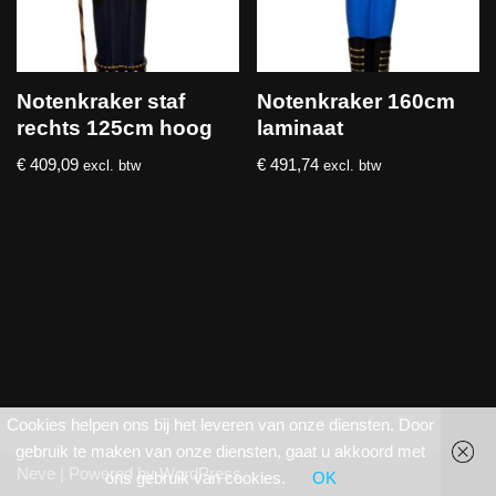
Notenkraker staf
Notenkraker 160cm
rechts 125cm hoog
laminaat
€
409,09
€
491,74
excl. btw
excl. btw
Cookies helpen ons bij het leveren van onze diensten. Door
gebruik te maken van onze diensten, gaat u akkoord met
Neve
| Powered by
WordPress
ons gebruik van cookies.
OK