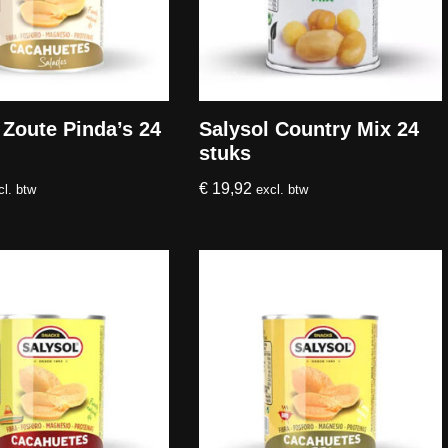
 Zoute Pinda’s 24
Salysol Country Mix 24
stuks
€
19,92
cl. btw
excl. btw