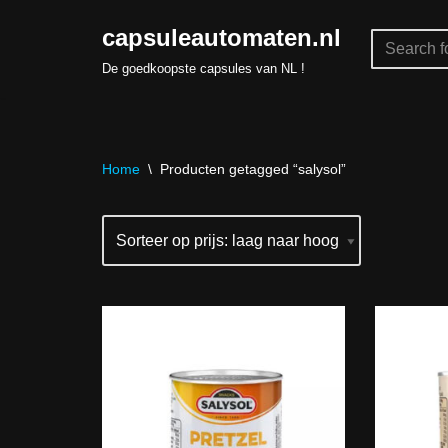
capsuleautomaten.nl
Skip
De goedkoopste capsules van NL !
to
content
Home
\
Producten getagged “salysol”