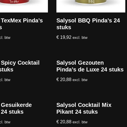
 TexMex Pinda’s
Salysol BBQ Pinda’s 24
s
stuks
€
19,92
cl. btw
excl. btw
 Spicy Cocktail
Salysol Gezouten
stuks
Pinda’s de Luxe 24 stuks
€
20,88
cl. btw
excl. btw
 Gesuikerde
Salysol Cocktail Mix
 24 stuks
Pikant 24 stuks
€
20,88
cl. btw
excl. btw