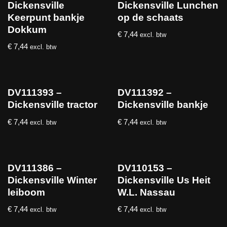
Dickensville
Dickensville Lunchen
Keerpunt bankje
op de schaats
Dokkum
€
7,44
excl. btw
€
7,44
excl. btw
DV111393 –
DV111392 –
Dickensville tractor
Dickensville bankje
€
7,44
€
7,44
excl. btw
excl. btw
DV111386 –
DV110153 –
Dickensville Winter
Dickensville Us Heit
leiboom
W.L. Nassau
€
7,44
€
7,44
excl. btw
excl. btw