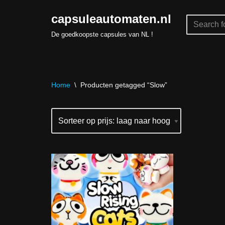
capsuleautomaten.nl
Skip
De goedkoopste capsules van NL !
to
content
Home
\
Producten getagged “Slow”