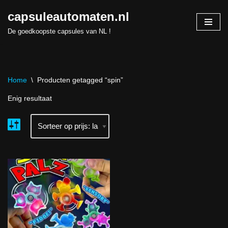
capsuleautomaten.nl
Skip
De goedkoopste capsules van NL !
to
content
Home
\
Producten getagged “spin”
Enig resultaat