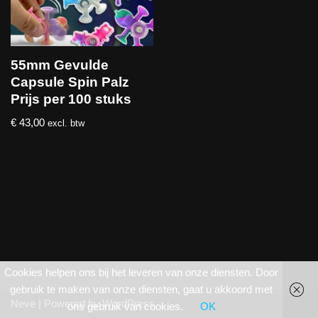
55mm Gevulde
Capsule Spin Palz
Prijs per 100 stuks
€
43,00
excl. btw
Cookies helpen ons bij het leveren van onze diensten. Door
gebruik te maken van onze diensten, gaat u akkoord met
Neve
| Powered by
WordPress
ons gebruik van cookies.
OK