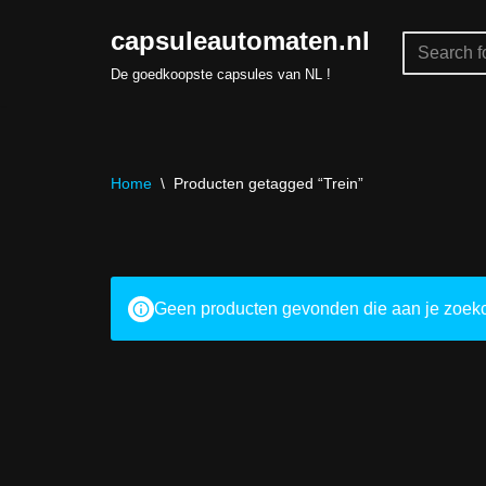
capsuleautomaten.nl
Skip
De goedkoopste capsules van NL !
to
content
Home
\
Producten getagged “Trein”
Geen producten gevonden die aan je zoekcr