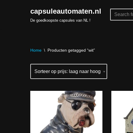
capsuleautomaten.nl
Skip
De goedkoopste capsules van NL !
to
content
Home
\
Producten getagged “wit”