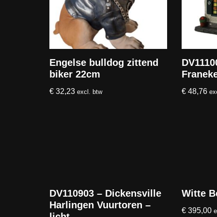
Engelse bulldog zittend
DV11100
biker 22cm
Franeke
€
32,23
€
48,76
excl. btw
ex
DV110903 – Dickensville
Witte B
Harlingen Vuurtoren –
€
395,00
e
licht