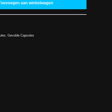
Toevoegen aan winkelwagen
ules
,
Gevulde Capsules