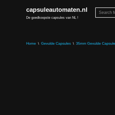
capsuleautomaten.nl
Skip
De goedkoopste capsules van NL !
to
content
Home
\
Gevulde Capsules
\
35mm Gevulde Capsul