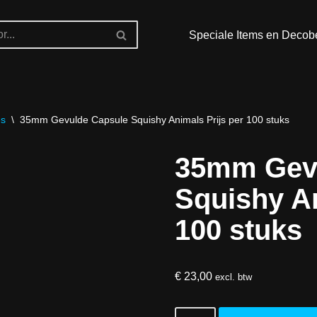
Speciale Items en Decob
es
\
35mm Gevulde Capsule Squishy Animals Prijs per 100 stuks
35mm Gev
Squishy An
100 stuks
€
23,00
excl. btw