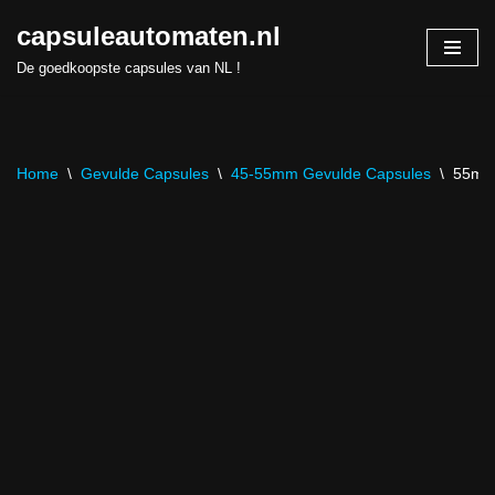
capsuleautomaten.nl
Skip
De goedkoopste capsules van NL !
to
content
Home
\
Gevulde Capsules
\
45-55mm Gevulde Capsules
\
55mm 