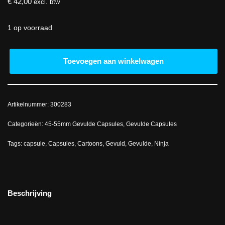
€
42,00
excl. btw
1 op voorraad
Toevoegen aan winkelwagen
Artikelnummer:
300283
Categorieën:
45-55mm Gevulde Capsules
,
Gevulde Capsules
Tags:
capsule
,
Capsules
,
Cartoons
,
Gevuld
,
Gevulde
,
Ninja
Beschrijving