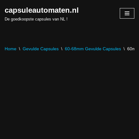
capsuleautomaten.nl
Skip
De goedkoopste capsules van NL !
to
content
Home
\
Gevulde Capsules
\
60-68mm Gevulde Capsules
\
60mm 