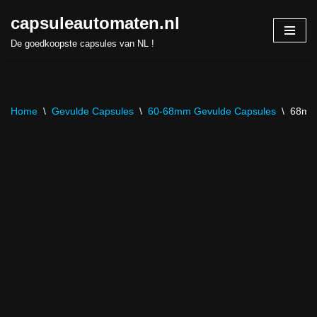
capsuleautomaten.nl
Skip
De goedkoopste capsules van NL !
to
content
Home
\
Gevulde Capsules
\
60-68mm Gevulde Capsules
\
68mm 