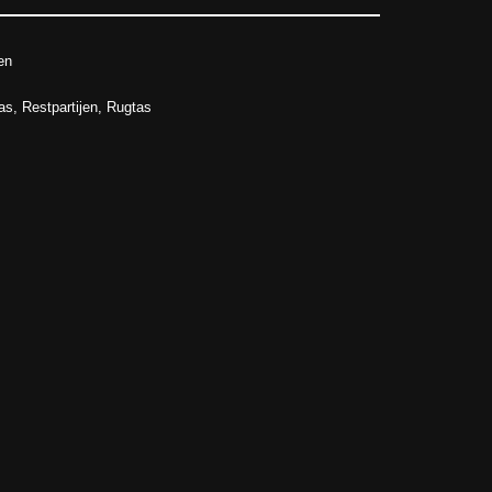
en
as
,
Restpartijen
,
Rugtas