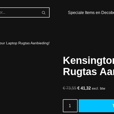
Speciale Items en Decob
our Laptop Rugtas Aanbieding!
Kensingto
Rugtas Aa
€
73,55
€
41,32
excl. btw