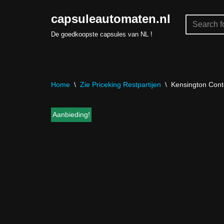
capsuleautomaten.nl
Skip
De goedkoopste capsules van NL !
to
content
Home
\
Zie Priceking Restpartijen
\
Kensington Cont
Aanbieding!