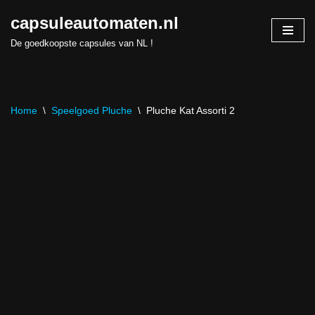
capsuleautomaten.nl
Skip
De goedkoopste capsules van NL !
to
content
Home
\
Speelgoed Pluche
\
Pluche Kat Assorti 2