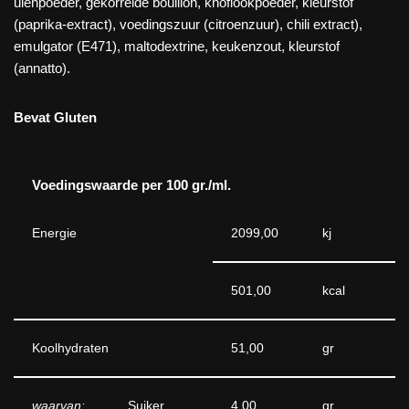
uienpoeder, gekorrelde bouillon, knoflookpoeder, kleurstof
(paprika-extract), voedingszuur (citroenzuur), chili extract),
emulgator (E471), maltodextrine, keukenzout, kleurstof
(annatto).
Bevat Gluten
Voedingswaarde per 100 gr./ml.
Energie
2099,00
kj
501,00
kcal
Koolhydraten
51,00
gr
waarvan:
Suiker
4,00
gr