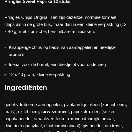
Pringles Sweet Paprika 12 stuks
Pringles Chips Original. Het zijn dezelfde, normale formaat
chips als in de grote bus, maar dan in een kleine verpakking (12
x 40 g) met iconische, hersluitbare minibussen.
Knapperige chips op basis van aardappelen en heerlijke
aroma’s
Ideaal voor de borrel, een feestje of voor onderweg
12 x 40 gram; kleine verpakking
Ingrediënten
gedehydrateerde aardappelen, plantaardige olieen (zonnebloem,
maïs), rijstebloem,
tarwezetmeel
, paprikakruiderij (suiker,
paprikapoeder, smaakversterker (mononatriumglutamaat,
dinatrium guanylaat, dinatriuminosinaat), gistpoeder, dextrose,