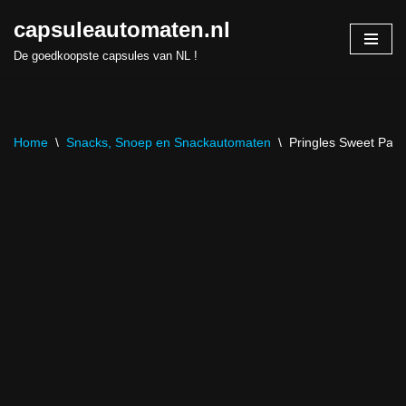
capsuleautomaten.nl
Skip
De goedkoopste capsules van NL !
to
content
Home
\
Snacks, Snoep en Snackautomaten
\
Pringles Sweet Papr