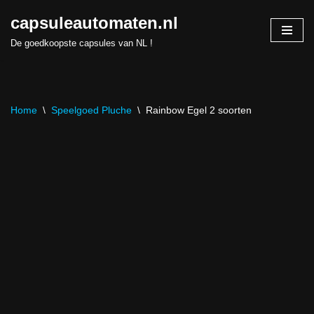
capsuleautomaten.nl
Skip
De goedkoopste capsules van NL !
to
content
Home
\
Speelgoed Pluche
\
Rainbow Egel 2 soorten