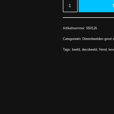
Artikelnummer:
550126
Categorieën:
Dierenbeelden groot e
Tags:
beeld
,
decobeeld
,
Hond
,
lev