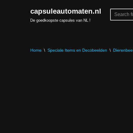
capsuleautomaten.nl
Skip
De goedkoopste capsules van NL !
to
content
Home
\
Speciale Items en Decobeelden
\
Dierenbeel