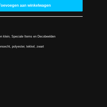
Toevoegen aan winkelwagen
n klein
,
Speciale Items en Decobeelden
ensecht
,
polyester
,
tekkel
,
zwart