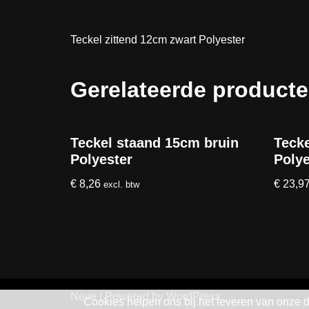
Teckel zittend 12cm zwart Polyester
Gerelateerde product
Teckel staand 15cm bruin
Tecke
Polyester
Polye
€
8,26
€
23,9
excl. btw
Neve
| Powered by
WordPress
Cookies helpen ons bij het leveren van onze 