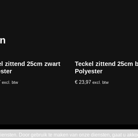
en
l zittend 25cm zwart
Teckel zittend 25cm 
ster
Polyester
7
€
23,97
excl. btw
excl. btw
diensten. Door gebruik te maken van onze diensten, gaat u akko