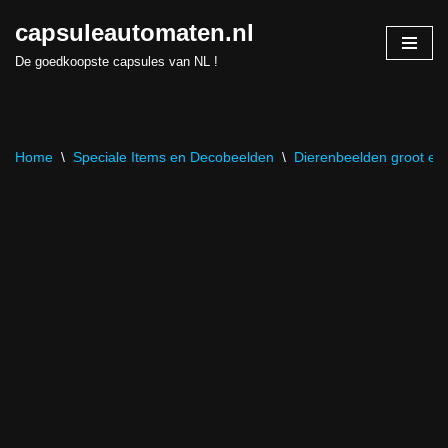
capsuleautomaten.nl
Skip
De goedkoopste capsules van NL !
to
content
Home
\
Speciale Items en Decobeelden
\
Dierenbeelden groot en 