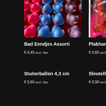
Bad Eendjes Assorti
Plakha
€
0,45
€
0,60
excl. btw
excl
Stuiterballen 4,3 cm
Sleutel
€
0,80
€
0,90
excl. btw
excl