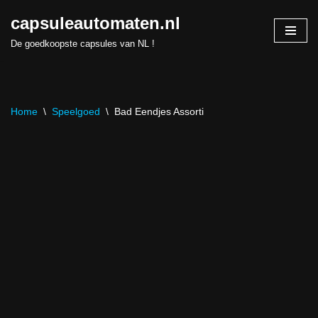
capsuleautomaten.nl
Skip
De goedkoopste capsules van NL !
to
content
Home
\
Speelgoed
\
Bad Eendjes Assorti