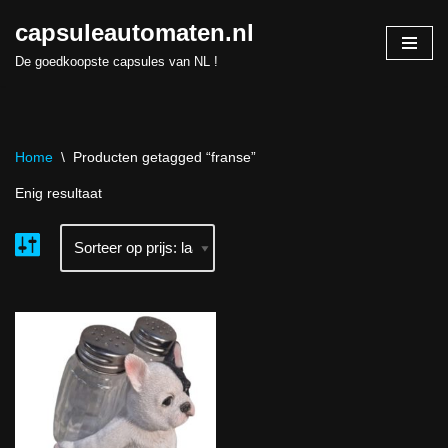
capsuleautomaten.nl
Skip
De goedkoopste capsules van NL !
to
content
Home
\
Producten getagged “franse”
Enig resultaat