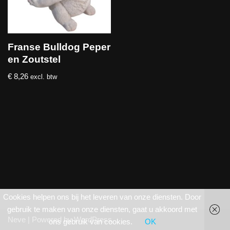
Franse Bulldog Peper
en Zoutstel
€
8,26
excl. btw
Cookies helpen ons bij het leveren van onze diensten. Door
gebruik te maken van onze diensten, gaat u akkoord met
Neve
| Powered by
WordPress
ons gebruik van cookies.
OK