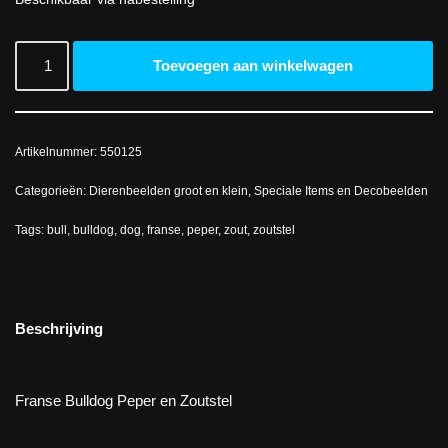
Toevoegen aan winkelwagen
Artikelnummer:
550125
Categorieën:
Dierenbeelden groot en klein
,
Speciale Items en Decobeelden
Tags:
bull
,
bulldog
,
dog
,
franse
,
peper
,
zout
,
zoutstel
Beschrijving
Franse Bulldog Peper en Zoutstel