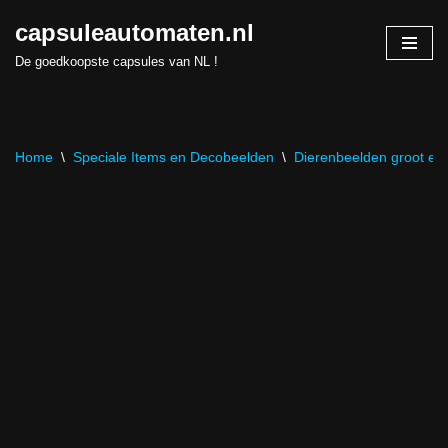
capsuleautomaten.nl
Skip
De goedkoopste capsules van NL !
to
content
Home
\
Speciale Items en Decobeelden
\
Dierenbeelden groot en 