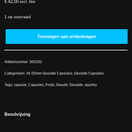
€
42,00
excl. btw
1 op voorraad
Toevoegen aan winkelwagen
Artikelnummer:
300292
Categorieën:
45-55mm Gevulde Capsules
,
Gevulde Capsules
Tags:
capsule
,
Capsules
,
Fruits
,
Gevuld
,
Gevulde
,
squishy
Beschrijving