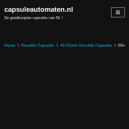
capsuleautomaten.nl
Skip
De goedkoopste capsules van NL !
to
content
Home
\
Gevulde Capsules
\
45-55mm Gevulde Capsules
\
55mm 