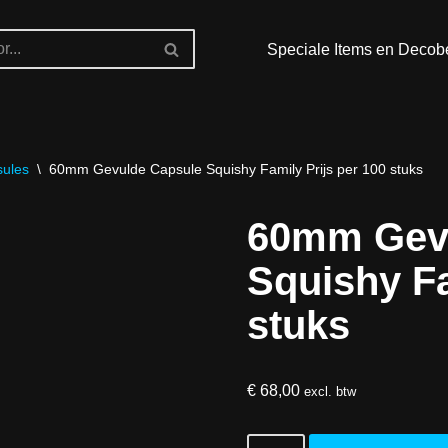
Speciale Items en Decob
ules
\
60mm Gevulde Capsule Squishy Family Prijs per 100 stuks
60mm Gev
Squishy Fa
stuks
€
68,00
excl. btw