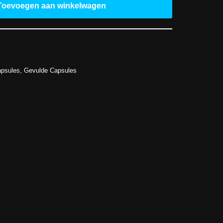
Toevoegen aan winkelwagen
psules
,
Gevulde Capsules