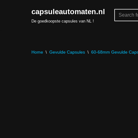
capsuleautomaten.nl
Skip
De goedkoopste capsules van NL !
to
content
Home
\
Gevulde Capsules
\
60-68mm Gevulde Caps