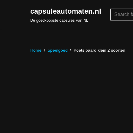
capsuleautomaten.nl
Skip
De goedkoopste capsules van NL !
to
content
Home
\
Speelgoed
\
Koets paard klein 2 soorten