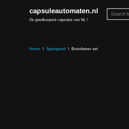
capsuleautomaten.nl
Skip
De goedkoopste capsules van NL !
to
content
Home
\
Speelgoed
\
Brandweer set